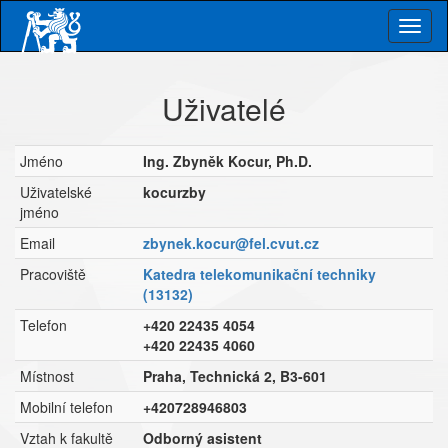
Skip
Togg
to
main
navig
content
Uživatelé
Jméno
Ing. Zbyněk Kocur, Ph.D.
Uživatelské
kocurzby
jméno
Email
zbynek.kocur@fel.cvut.cz
Pracoviště
Katedra telekomunikační techniky
(13132)
Telefon
+420 22435 4054
+420 22435 4060
Místnost
Praha, Technická 2, B3-601
Mobilní telefon
+420728946803
Vztah k fakultě
Odborný asistent