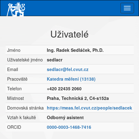
Skip
Togg
to
main
navig
content
Uživatelé
Jméno
Ing. Radek Sedláček, Ph.D.
Uživatelské jméno
sedlacr
Email
sedlacr@fel.cvut.cz
Pracoviště
Katedra měření (13138)
Telefon
+420 22435 2060
Místnost
Praha, Technická 2, C4-s152a
Domovská stránka
https://meas.fel.cvut.cz/people/sedlacek
Vztah k fakultě
Odborný asistent
ORCID
0000-0003-1468-7416