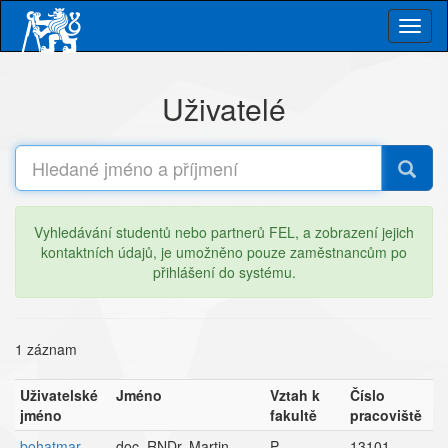
Skip
Togg
to
main
navig
content
Uživatelé
Vyhledávání studentů nebo partnerů FEL, a zobrazení jejich
kontaktních údajů, je umožněno pouze zaměstnancům po
přihlášení do systému.
1 záznam
Uživatelské
Jméno
Vztah k
Číslo
jméno
fakultě
pracoviště
bohatmar
doc. RNDr. Martin
P
13101