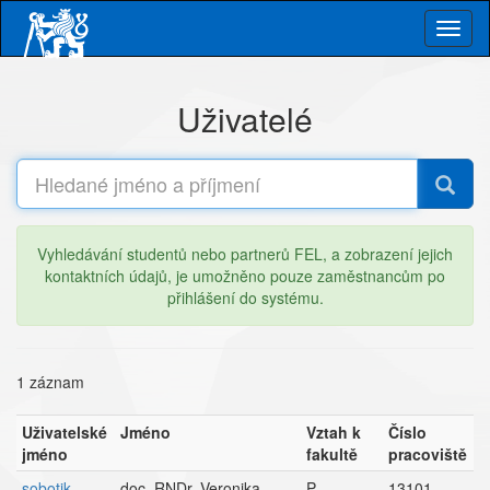
Skip
Togg
to
main
navig
content
Uživatelé
Vyhledávání studentů nebo partnerů FEL, a zobrazení jejich
kontaktních údajů, je umožněno pouze zaměstnancům po
přihlášení do systému.
1 záznam
Uživatelské
Jméno
Vztah k
Číslo
jméno
fakultě
pracoviště
sobotik
doc. RNDr. Veronika
P
13101