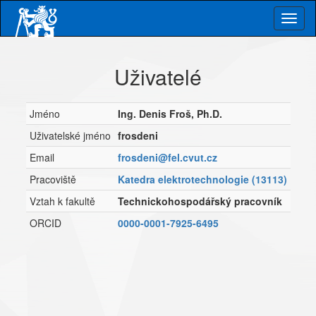
Skip
Togg
to
main
navig
content
Uživatelé
Jméno
Ing. Denis Froš, Ph.D.
Uživatelské jméno
frosdeni
Email
frosdeni@fel.cvut.cz
Pracoviště
Katedra elektrotechnologie (13113)
Vztah k fakultě
Technickohospodářský pracovník
ORCID
0000-0001-7925-6495