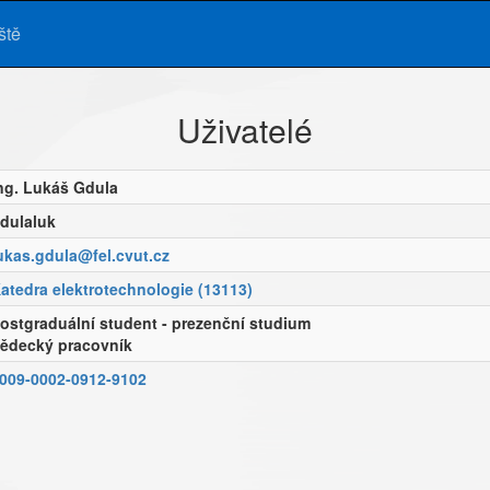
ště
Uživatelé
ng. Lukáš Gdula
dulaluk
ukas.gdula@fel.cvut.cz
atedra elektrotechnologie (13113)
ostgraduální student - prezenční studium
ědecký pracovník
009-0002-0912-9102