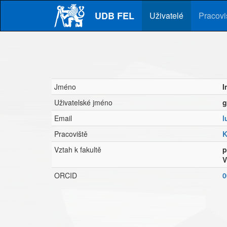
Skip
UDB FEL
to
Uživatelé
Pracovi
main
content
Jméno
I
Uživatelské jméno
g
Email
l
Pracoviště
K
Vztah k fakultě
p
V
ORCID
0