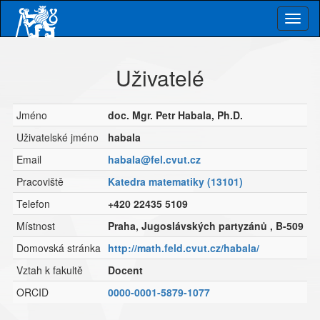
Skip
Togg
to
main
navig
content
Uživatelé
Jméno
doc. Mgr. Petr Habala, Ph.D.
Uživatelské jméno
habala
Email
habala@fel.cvut.cz
Pracoviště
Katedra matematiky (13101)
Telefon
+420 22435 5109
Místnost
Praha, Jugoslávských partyzánů , B-509
Domovská stránka
http://math.feld.cvut.cz/habala/
Vztah k fakultě
Docent
ORCID
0000-0001-5879-1077