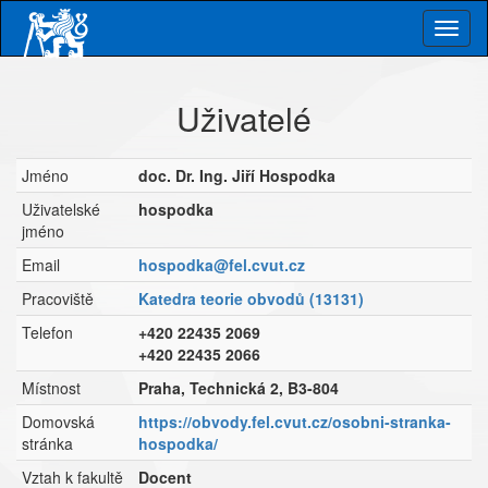
Skip
Togg
to
main
navig
content
Uživatelé
Jméno
doc. Dr. Ing. Jiří Hospodka
Uživatelské
hospodka
jméno
Email
hospodka@fel.cvut.cz
Pracoviště
Katedra teorie obvodů (13131)
Telefon
+420 22435 2069
+420 22435 2066
Místnost
Praha, Technická 2, B3-804
Domovská
https://obvody.fel.cvut.cz/osobni-stranka-
stránka
hospodka/
Vztah k fakultě
Docent