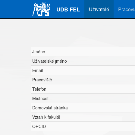
Skip
UDB FEL
to
Uživatelé
Pracovi
main
content
Jméno
Uživatelské jméno
Email
Pracoviště
Telefon
Místnost
Domovská stránka
Vztah k fakultě
ORCID