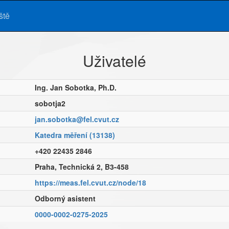
ště
Uživatelé
Ing. Jan Sobotka, Ph.D.
sobotja2
jan.sobotka@fel.cvut.cz
Katedra měření (13138)
+420 22435 2846
Praha, Technická 2, B3-458
https://meas.fel.cvut.cz/node/18
Odborný asistent
0000-0002-0275-2025