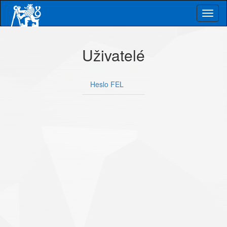
Skip
Togg
to
main
navig
content
Uživatelé
Heslo FEL