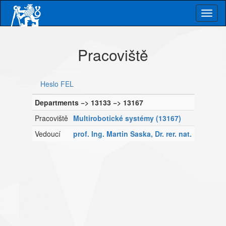
Skip
Togg
to
main
navig
content
Pracoviště
Heslo FEL
Departments −> 13133 −> 13167
Pracoviště
Multirobotické systémy (13167)
Vedoucí
prof. Ing. Martin Saska, Dr. rer. nat.